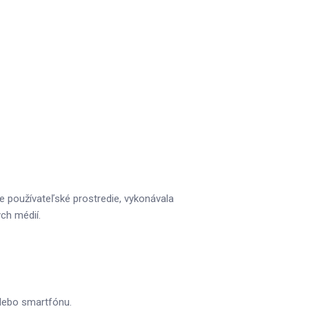
e používateľské prostredie, vykonávala
ych médií.
alebo smartfónu.