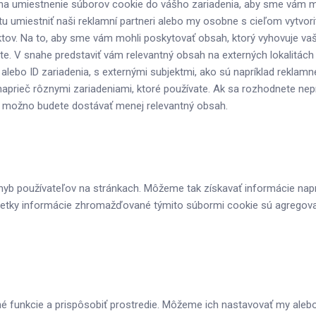
na umiestnenie súborov cookie do vášho zariadenia, aby sme vám mo
 umiestniť naši reklamní partneri alebo my osobne s cieľom vytvori
bjektov. Na to, aby sme vám mohli poskytovať obsah, ktorý vyhovuje v
lite. V snahe predstaviť vám relevantný obsah na externých lokalitác
a alebo ID zariadenia, s externými subjektmi, ako sú napríklad reklam
naprieč rôznymi zariadeniami, ktoré používate. Ak sa rozhodnete nep
s možno budete dostávať menej relevantný obsah.
yb používateľov na stránkach. Môžeme tak získavať informácie naprí
e. Všetky informácie zhromažďované týmito súbormi cookie sú agrego
é funkcie a prispôsobiť prostredie. Môžeme ich nastavovať my alebo 