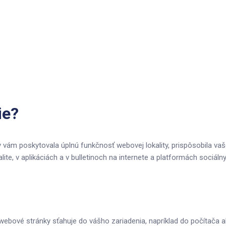
ie?
 vám poskytovala úplnú funkčnosť webovej lokality, prispôsobila vaš
te, v aplikáciách a v bulletinoch na internete a platformách sociáln
e webové stránky sťahuje do vášho zariadenia, napríklad do počítača 