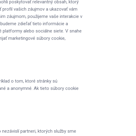
hli poskytovať relevantný obsah, ktorý
ť profil vašich záujmov a ukazovať vám
ašim záujmom, použijeme vaše interakcie v
h budeme zdieľať tieto informácie a
né platformy alebo sociálne siete. V snahe
rijať marketingové súbory cookie,
klad o tom, ktoré stránky sú
vané a anonymné. Ak tieto súbory cookie
nezávislí partneri, ktorých služby sme