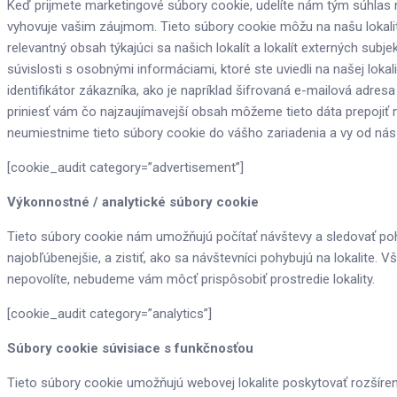
Keď prijmete marketingové súbory cookie, udelíte nám tým súhlas 
vyhovuje vašim záujmom. Tieto súbory cookie môžu na našu lokalitu
relevantný obsah týkajúci sa našich lokalít a lokalít externých su
súvislosti s osobnými informáciami, ktoré ste uviedli na našej loka
identifikátor zákazníka, ako je napríklad šifrovaná e-mailová adres
priniesť vám čo najzaujímavejší obsah môžeme tieto dáta prepojiť 
neumiestnime tieto súbory cookie do vášho zariadenia a vy od ná
[cookie_audit category=”advertisement”]
Výkonnostné / analytické súbory cookie
Tieto súbory cookie nám umožňujú počítať návštevy a sledovať poh
najobľúbenejšie, a zistiť, ako sa návštevníci pohybujú na lokalit
nepovolíte, nebudeme vám môcť prispôsobiť prostredie lokality.
[cookie_audit category=”analytics”]
Súbory cookie súvisiace s funkčnosťou
Tieto súbory cookie umožňujú webovej lokalite poskytovať rozšíren