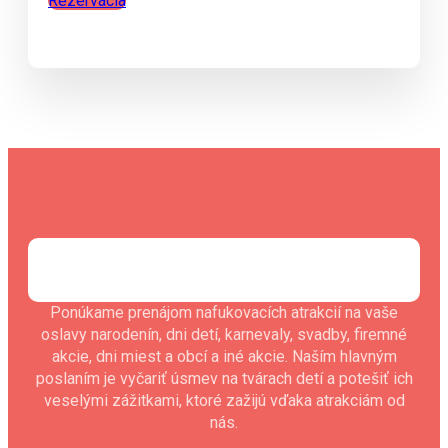
Rezervácia
Ponúkame prenájom nafukovacích atrakcií na vaše
oslavy narodenín, dni detí, karnevaly, svadby, firemné
akcie, dni miest a obcí a iné akcie. Naším hlavným
poslaním je vyčariť úsmev na tvárach detí a potešiť ich
veselými zážitkami, ktoré zažijú vďaka atrakciám od
nás.