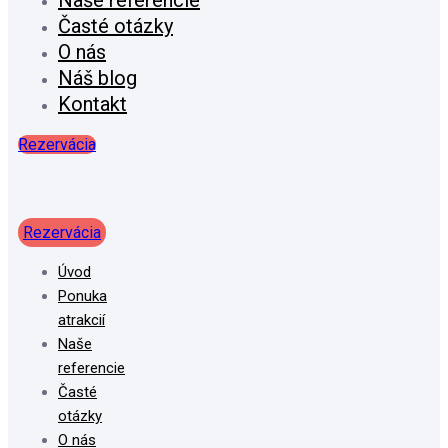
Naše referencie
Časté otázky
O nás
Náš blog
Kontakt
Rezervácia
Rezervácia
Úvod
Ponuka
atrakcií
Naše
referencie
Časté
otázky
O nás