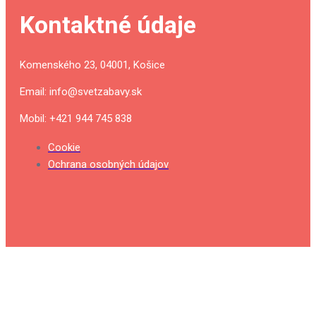
Kontaktné údaje
Komenského 23, 04001, Košice
Email: info@svetzabavy.sk
Mobil: +421 944 745 838
Cookie
Ochrana osobných údajov