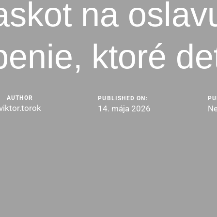
skot na oslav
enie, ktoré det
AUTHOR
PUBLISHED ON:
PU
viktor.torok
14. mája 2026
Ne