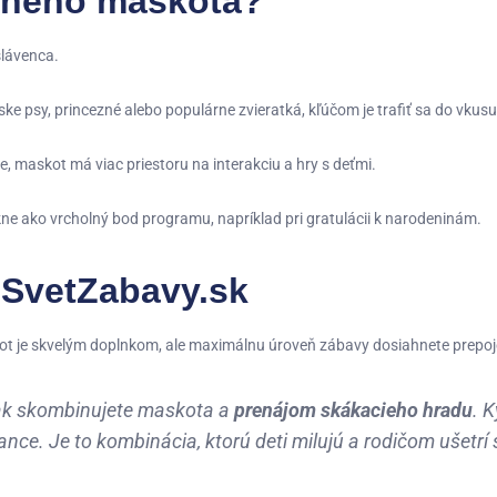
vneho maskota?
slávenca.
ke psy, princezné alebo populárne zvieratká, kľúčom je trafiť sa do vkus
 maskot má viac priestoru na interakciu a hry s deťmi
.
ne ako vrcholný bod programu, napríklad pri gratulácii k narodeninám
.
SvetZabavy.sk
ot je skvelým doplnkom, ale maximálnu úroveň zábavy dosiahnete prepoje
, ak skombinujete maskota a
prenájom skákacieho hradu
. 
ance. Je to kombinácia, ktorú deti milujú a rodičom ušetr