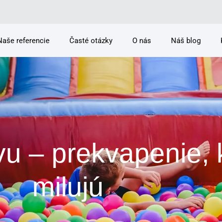
Naše referencie
Časté otázky
O nás
Náš blog
u – prekvapenie, k
milujú