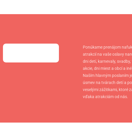
Ponúkame prenájom nafuk
atrakcií na vaše oslavy nar
dni detí, karnevaly, svadby,
akcie, dni miest a obcí a iné
Naším hlavným poslaním je
úsmev na tvárach detí a pot
veselými zážitkami, ktoré z
vďaka atrakciám od nás.