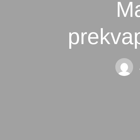
Ma
prekvap