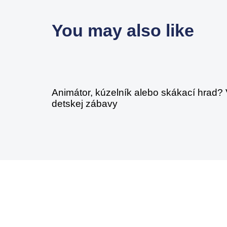
You may also like
4 týždne ago
Nezaradené
Animátor, kúzelník alebo skákací hrad?
detskej zábavy