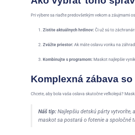
Ako vybrať toho sprá
Pri výbere sa riaďte predovšetkým vekom a záujmami o
Zistite aktuálnych hrdinov:
Či už sú to záchranárs
Zvážte priestor:
Ak máte oslavu vonku na záhrade,
Kombinujte s programom:
Maskot najlepšie vynik
Komplexná zábava so 
Chcete, aby bola vaša oslava skutočne veľkolepá? Mask
Náš tip:
Najlepšiu detskú párty vytvoríte
maskot sa postará o fotenie a spoločné t