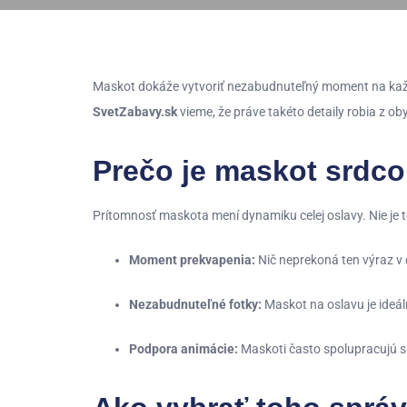
Maskot dokáže vytvoriť nezabudnuteľný moment na každ
SvetZabavy.sk
vieme, že práve takéto detaily robia z o
Prečo je maskot srdco
Prítomnosť maskota mení dynamiku celej oslavy. Nie je to 
Moment prekvapenia:
Nič neprekoná ten výraz v 
Nezabudnuteľné fotky:
Maskot na oslavu je ideá
Podpora animácie:
Maskoti často spolupracujú s 