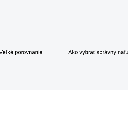
4 týždne ago
Nezaradené
 Veľké porovnanie
Ako vybrať správny nafu