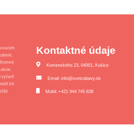
Kontaktné údaje
ovacích
odenín,
 firemné
Komenského 23, 04001, Košice
 akcie.
 vyčariť
Email: info@svetzabavy.sk
ešiť ich
ažijú
Mobil: +421 944 745 838