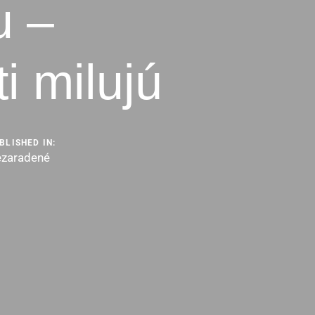
u –
i milujú
BLISHED IN:
zaradené