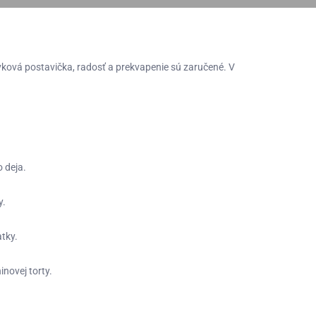
vková postavička, radosť a prekvapenie sú zaručené
. V
o deja.
y
.
atky
.
inovej torty
.