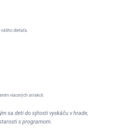
u vášho dieťaťa
.
ním viacerých atrakcií.
Kým sa deti do sýtosti vyskáču v hrade,
í starosti s programom
.