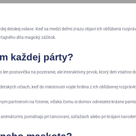
ej detskej oslave
. Keď sa medzi deťmi zrazu objaví ich obľúbená rozprá
byčajného dňa magický zážitok.
m každej párty?
len postavička na pozeranie, ale interaktívny prvok, ktorý deti vtiahne d
detských očiach, keď do miestnosti vojde hrdina z ich obľúbenej rozprávk
lnym partnerom na fotenie, vďaka čomu si domov odnesiete krásne pami
animátormi, pomáhajú pri tancovaní, súťažiach alebo pri krájaní naroden